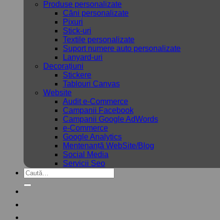
Produse personalizate
Căni personalizate
Pixuri
Stick-uri
Textile personalizate
Suport numere auto personalizate
Lanyard-uri
Decorațiuni
Stickere
Tablouri Canvas
Website
Audit e-Commerce
Campanii Facebook
Campanii Google AdWords
e-Commerce
Google Analytics
Mentenanță WebSite/Blog
Social Media
Servicii Seo
Caută
după: