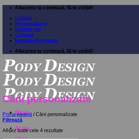
Sari
Afacerea ta contează, fă-te vizibil!
la
Upload
conținut
Personalizare
Despre noi
Contact
Întrebări frecvente
Afacerea ta contează, fă-te vizibil!
Căni personalizate
Meniu
Prima pagină
/
Căni personalizate
Filtrează
Acasa
Afișez toate cele 4 rezultate
Shop