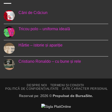
Căni de Crăciun
Niciun
comentariu
la
Căni
Tricou polo – uniforma ideală
de
Crăciun
Niciun
comentariu
la
Tricou
Hârtie – istorie și apariție
polo
–
Niciun
uniforma
comentariu
ideală
la
Hârtie
Cristiano Ronaldo – cu bune și rele
–
istorie
Niciun
și
comentariu
apariție
la
Cristiano
Ronaldo
–
DESPRE NOI
TERMENI ȘI CONDIȚII
cu
POLITICĂ DE CONFIDENȚIALITATE
DATE CARACTER PERSONAL
bune
și
Rezervat pe: 2026 ©
Propulsat de BursaSite.
rele