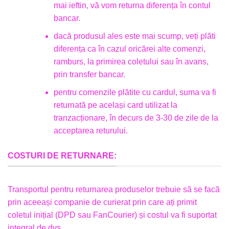
mai ieftin, vă vom returna diferența în contul
bancar.
dacă produsul ales este mai scump, veți plăti
diferența ca în cazul oricărei alte comenzi,
ramburs, la primirea coletului sau în avans,
prin transfer bancar.
pentru comenzile plătite cu cardul, suma va fi
returnată pe același card utilizat la
tranzacționare, în decurs de 3-30 de zile de la
acceptarea returului.
COSTURI DE RETURNARE:
Transportul pentru returnarea produselor trebuie să se facă
prin aceeași companie de curierat prin care ați primit
coletul inițial (DPD sau FanCourier) și costul va fi suportat
integral de dvs.