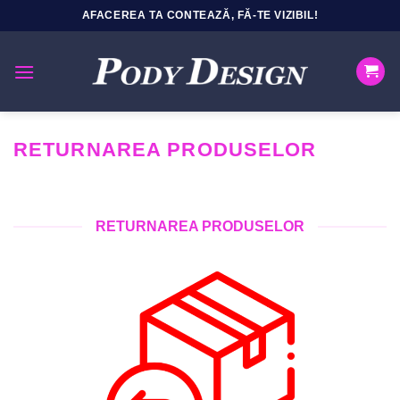
Sari
AFACEREA TA CONTEAZĂ, FĂ-TE VIZIBIL!
la
conținut
RETURNAREA PRODUSELOR
RETURNAREA PRODUSELOR