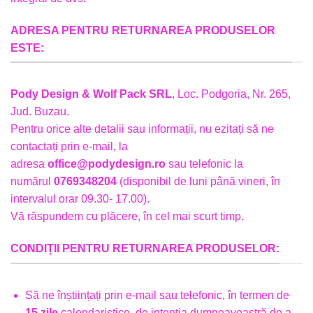
ADRESA PENTRU RETURNAREA PRODUSELOR
ESTE:
Pody Design & Wolf Pack SRL
, Loc. Podgoria, Nr. 265,
Jud. Buzau.
Pentru orice alte detalii sau informații, nu ezitați să ne
contactați prin e-mail, la
adresa
office@podydesign.ro
sau telefonic la
numărul
0769348204
(disponibil de luni până vineri, în
intervalul orar 09.30- 17.00).
Vă răspundem cu plăcere, în cel mai scurt timp.
CONDIȚII PENTRU RETURNAREA PRODUSELOR:
Să ne înștiințați prin e-mail sau telefonic, în termen de
15 zile
calendaristice, de intenția dumneavoastră de a