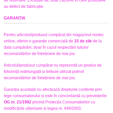
de returnare. Excepție fac doar cazurile în care produsele
au defect de fabricație.
GARANȚIA
Pentru articolul/produsul cumpărat din magazinul nostru
online, oferim o garanție comercială de
15 de zile
de la
data cumpărării, doar în cazul respectării tuturor
recomandărilor de întreținere de mai jos.
Articolul/produsul cumpărat nu reprezintă un produs de
folosință indelungată și trebuie utilizat potrivit
recomandărilor de întreținere de mai jos.
Garanția acordată nu afectează drepturile conferite prin
lege consumatorului și este în concordanță cu prevederile
OG nr. 21/1992
privind Protecția Consumatorilor cu
modificările ulterioare și legea nr. 449/2003.