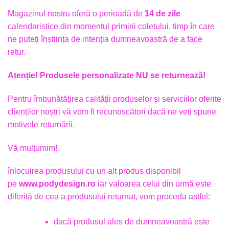
Magazinul nostru oferă o perioadă de
14 de zile
calendaristice din momentul primirii coletului, timp în care
ne puteți înștiința de intenția dumneavoastră de a face
retur.
Atenție! Produsele personalizate NU se returnează!
Pentru îmbunătățirea calității produselor și serviciilor oferite
clienților noștri vă vom fi recunoscători dacă ne veți spune
motivele returnării.
Vă mulțumim!
înlocuirea produsului cu un alt produs disponibil
pe
www.podydesign.ro
iar valoarea celui din urmă este
diferită de cea a produsului returnat, vom proceda astfel:
dacă produsul ales de dumneavoastră este