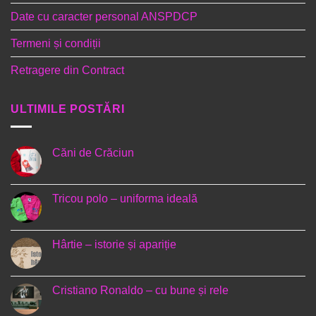
Date cu caracter personal ANSPDCP
Termeni și condiții
Retragere din Contract
ULTIMILE POSTĂRI
Căni de Crăciun
Niciun
comentariu
la
Căni
Tricou polo – uniforma ideală
de
Crăciun
Niciun
comentariu
la
Tricou
Hârtie – istorie și apariție
polo
–
Niciun
uniforma
comentariu
ideală
la
Hârtie
Cristiano Ronaldo – cu bune și rele
–
istorie
Niciun
și
comentariu