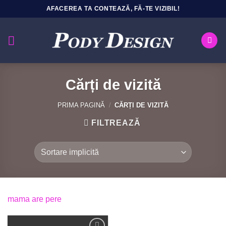
Sari
AFACEREA TA CONTEAZĂ, FĂ-TE VIZIBIL!
la
conținut
Cărți de vizită
PRIMA PAGINĂ
/
CĂRȚI DE VIZITĂ
FILTREAZĂ
mama are pere