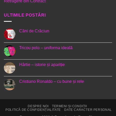
Retragere din Contract
ULTIMILE POSTĂRI
Căni de Crăciun
Niciun
comentariu
la
Căni
Tricou polo – uniforma ideală
de
Crăciun
Niciun
comentariu
la
Tricou
Hârtie – istorie și apariție
polo
–
Niciun
uniforma
comentariu
ideală
la
Hârtie
Cristiano Ronaldo – cu bune și rele
–
istorie
Niciun
și
comentariu
apariție
la
Cristiano
Ronaldo
–
DESPRE NOI
TERMENI ȘI CONDIȚII
cu
POLITICĂ DE CONFIDENȚIALITATE
DATE CARACTER PERSONAL
bune
și