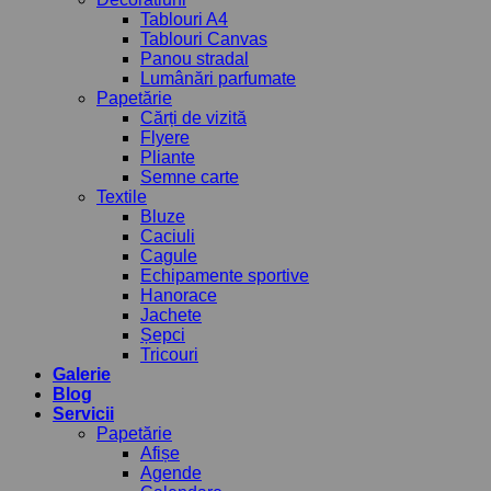
Tablouri A4
Tablouri Canvas
Panou stradal
Lumânări parfumate
Papetărie
Cărți de vizită
Flyere
Pliante
Semne carte
Textile
Bluze
Caciuli
Cagule
Echipamente sportive
Hanorace
Jachete
Șepci
Tricouri
Galerie
Blog
Servicii
Papetărie
Afișe
Agende