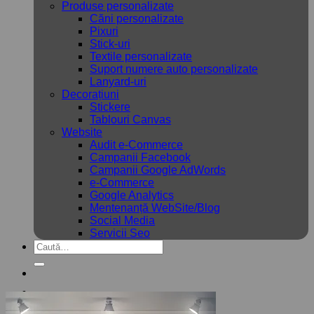
Produse personalizate
Căni personalizate
Pixuri
Stick-uri
Textile personalizate
Suport numere auto personalizate
Lanyard-uri
Decorațiuni
Stickere
Tablouri Canvas
Website
Audit e-Commerce
Campanii Facebook
Campanii Google AdWords
e-Commerce
Google Analytics
Mentenanță WebSite/Blog
Social Media
Servicii Seo
Caută
după: