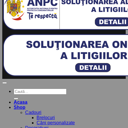
Caută
după:
Acasa
Shop
Cadouri
Brelocuri
Căni personalizate
Decoratiuni