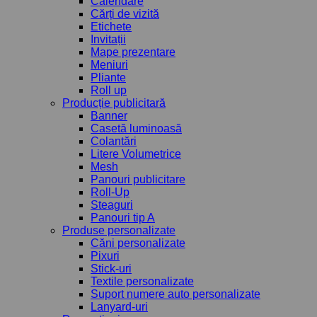
Calendare
Cărți de vizită
Etichete
Invitații
Mape prezentare
Meniuri
Pliante
Roll up
Producție publicitară
Banner
Casetă luminoasă
Colantări
Litere Volumetrice
Mesh
Panouri publicitare
Roll-Up
Steaguri
Panouri tip A
Produse personalizate
Căni personalizate
Pixuri
Stick-uri
Textile personalizate
Suport numere auto personalizate
Lanyard-uri