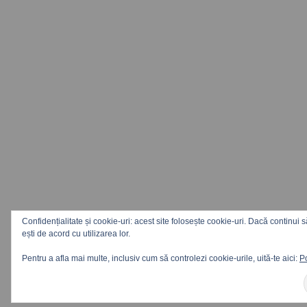
Confidențialitate și cookie-uri: acest site folosește cookie-uri. Dacă continui s
ești de acord cu utilizarea lor.
Pentru a afla mai multe, inclusiv cum să controlezi cookie-urile, uită-te aici:
Po