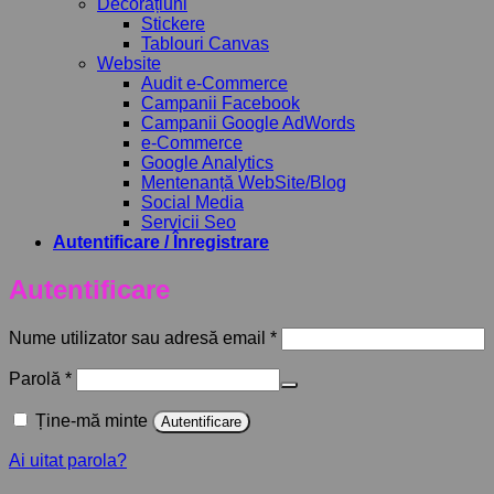
Decorațiuni
Stickere
Tablouri Canvas
Website
Audit e-Commerce
Campanii Facebook
Campanii Google AdWords
e-Commerce
Google Analytics
Mentenanță WebSite/Blog
Social Media
Servicii Seo
Autentificare / Înregistrare
Autentificare
Obligatoriu
Nume utilizator sau adresă email
*
Obligatoriu
Parolă
*
Ține-mă minte
Autentificare
Ai uitat parola?