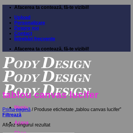
Sari
Afacerea ta contează, fă-te vizibil!
la
Upload
conținut
Personalizare
Despre noi
Contact
Întrebări frecvente
Afacerea ta contează, fă-te vizibil!
tablou canvas lucifer
Meniu
Prima pagină
/
Produse etichetate „tablou canvas lucifer”
Filtrează
Acasa
Afișez singurul rezultat
Shop