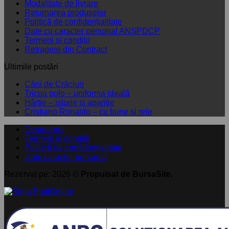
Modalitate de livrare
Returnarea produselor
Politică de confidențialitate
Date cu caracter personal ANSPDCP
Termeni și condiții
Retragere din Contract
Ultimile postări
Niciun
Căni de Crăciun
comentariu
Niciun
Tricou polo – uniforma ideală
la
Niciun
comentariu
Hârtie – istorie și apariție
Căni
la
comentariu
Niciun
Cristiano Ronaldo – cu bune și rele
de
la
Tricou
comentariu
Despre noi
Crăciun
Hârtie
polo
la
Termeni și condiții
–
–
Cristiano
Politică de confidențialitate
istorie
uniforma
Ronaldo
Date caracter personal
și
ideală
–
apariție
cu
Rezervat pe: 2026 ©
Propulsat de BursaSite.
bune
și
rele