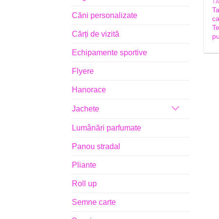
T
Căni personalizate
c
T
Cărți de vizită
pu
Echipamente sportive
Flyere
Hanorace
Jachete
Lumânări parfumate
Panou stradal
Pliante
Roll up
Semne carte