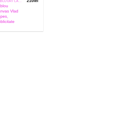
210
lei
TABLOURI CANVAS
ablou
anvas Vlad
epes,
blicitate