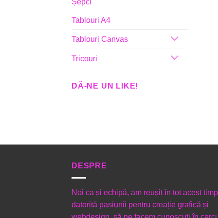
Șepci
Tablouri A4
Tablouri Canvas
Tricouri
DĂ-NE UN LIKE!
DESPRE
Noi ca și echipă, am reușit în tot acest timp
datorită pasiunii pentru creație grafică și
webdesign, să ne facem cunoscuți în cercu