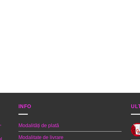
INFO
UL
,
Modalități de plată
Modalitate de livrare
l