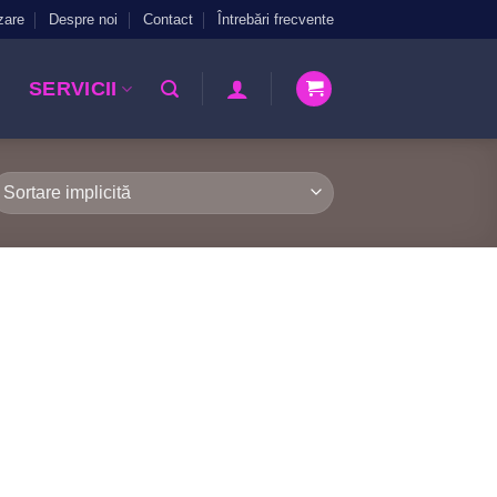
zare
Despre noi
Contact
Întrebări frecvente
SERVICII