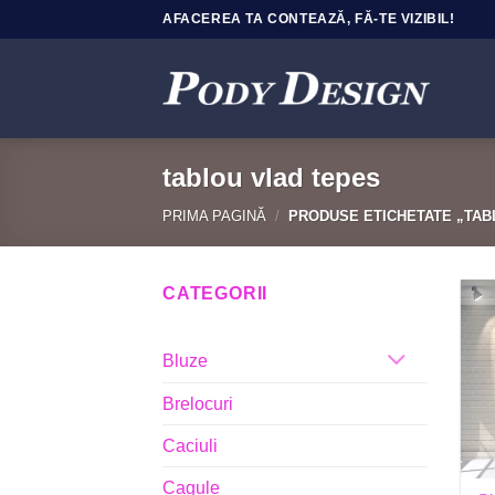
Sari
AFACEREA TA CONTEAZĂ, FĂ-TE VIZIBIL!
la
conținut
tablou vlad tepes
PRIMA PAGINĂ
/
PRODUSE ETICHETATE „TAB
CATEGORII
Bluze
Brelocuri
Caciuli
+
Cagule