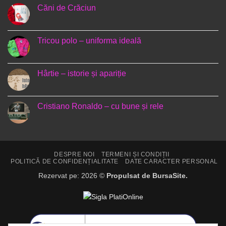
Căni de Crăciun
Niciun
comentariu
la
Căni
Tricou polo – uniforma ideală
de
Crăciun
Niciun
comentariu
la
Tricou
Hârtie – istorie și apariție
polo
–
Niciun
uniforma
comentariu
ideală
la
Hârtie
Cristiano Ronaldo – cu bune și rele
–
istorie
Niciun
și
comentariu
apariție
la
Cristiano
Ronaldo
–
DESPRE NOI
TERMENI ȘI CONDIȚII
cu
POLITICĂ DE CONFIDENȚIALITATE
DATE CARACTER PERSONAL
bune
și
Rezervat pe: 2026 ©
Propulsat de BursaSite.
rele