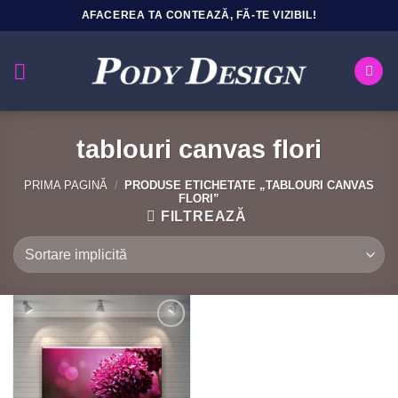
Sari
AFACEREA TA CONTEAZĂ, FĂ-TE VIZIBIL!
la
conținut
tablouri canvas flori
PRIMA PAGINĂ
/
PRODUSE ETICHETATE „TABLOURI CANVAS
FLORI”
FILTREAZĂ
Add to
Wishlist