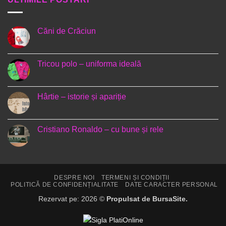
Căni de Crăciun
Niciun
comentariu
la
Căni
Tricou polo – uniforma ideală
de
Crăciun
Niciun
comentariu
la
Tricou
Hârtie – istorie și apariție
polo
–
Niciun
uniforma
comentariu
ideală
la
Hârtie
Cristiano Ronaldo – cu bune și rele
–
istorie
Niciun
și
comentariu
apariție
la
Cristiano
Ronaldo
–
DESPRE NOI
TERMENI ȘI CONDIȚII
cu
POLITICĂ DE CONFIDENȚIALITATE
DATE CARACTER PERSONAL
bune
și
Rezervat pe: 2026 ©
Propulsat de BursaSite.
rele