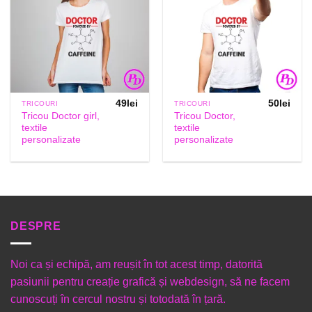
49
lei
50
lei
TRICOURI
TRICOURI
Tricou Doctor girl,
Tricou Doctor,
textile
textile
personalizate
personalizate
DESPRE
Noi ca și echipă, am reușit în tot acest timp, datorită
pasiunii pentru creație grafică și webdesign, să ne facem
cunoscuți în cercul nostru și totodată în țară.