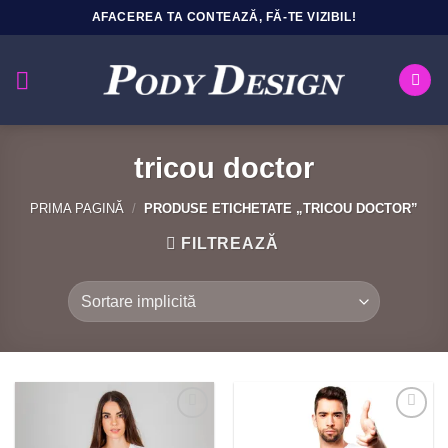
Sari
AFACEREA TA CONTEAZĂ, FĂ-TE VIZIBIL!
la
conținut
tricou doctor
PRIMA PAGINĂ
/
PRODUSE ETICHETATE „TRICOU DOCTOR”
FILTREAZĂ
Add to
Add to
Wishlist
Wishlist