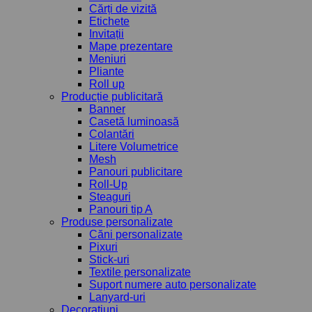
Cărți de vizită
Etichete
Invitații
Mape prezentare
Meniuri
Pliante
Roll up
Producție publicitară
Banner
Casetă luminoasă
Colantări
Litere Volumetrice
Mesh
Panouri publicitare
Roll-Up
Steaguri
Panouri tip A
Produse personalizate
Căni personalizate
Pixuri
Stick-uri
Textile personalizate
Suport numere auto personalizate
Lanyard-uri
Decorațiuni