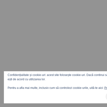
Confidențialitate și cookie-uri: acest site folosește cookie-uri. Dacă continui s
ești de acord cu utilizarea lor.
Pentru a afla mai multe, inclusiv cum să controlezi cookie-urile, uită-te aici:
Po