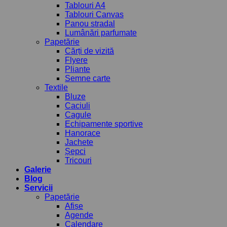
Tablouri A4
Tablouri Canvas
Panou stradal
Lumânări parfumate
Papetărie
Cărți de vizită
Flyere
Pliante
Semne carte
Textile
Bluze
Caciuli
Cagule
Echipamente sportive
Hanorace
Jachete
Șepci
Tricouri
Galerie
Blog
Servicii
Papetărie
Afișe
Agende
Calendare