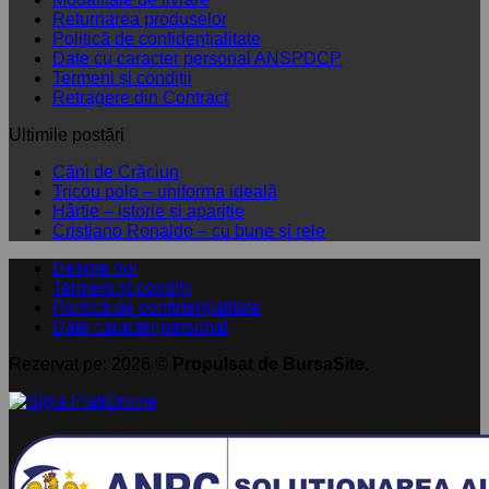
Returnarea produselor
Politică de confidențialitate
Date cu caracter personal ANSPDCP
Termeni și condiții
Retragere din Contract
Ultimile postări
Niciun
Căni de Crăciun
comentariu
Niciun
Tricou polo – uniforma ideală
la
Niciun
comentariu
Hârtie – istorie și apariție
Căni
la
comentariu
Niciun
Cristiano Ronaldo – cu bune și rele
de
la
Tricou
comentariu
Despre noi
Crăciun
Hârtie
polo
la
Termeni și condiții
–
–
Cristiano
Politică de confidențialitate
istorie
uniforma
Ronaldo
Date caracter personal
și
ideală
–
apariție
cu
Rezervat pe: 2026 ©
Propulsat de BursaSite.
bune
și
rele