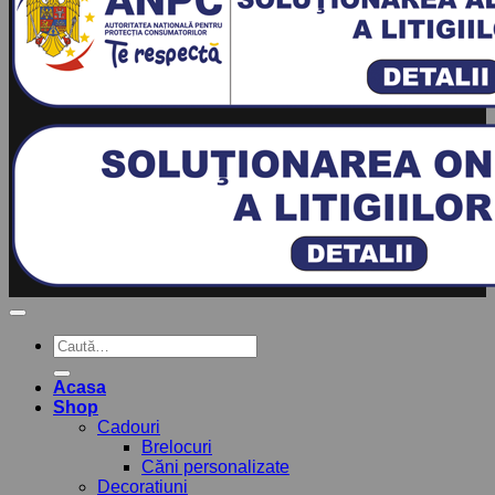
Caută
după:
Acasa
Shop
Cadouri
Brelocuri
Căni personalizate
Decoratiuni