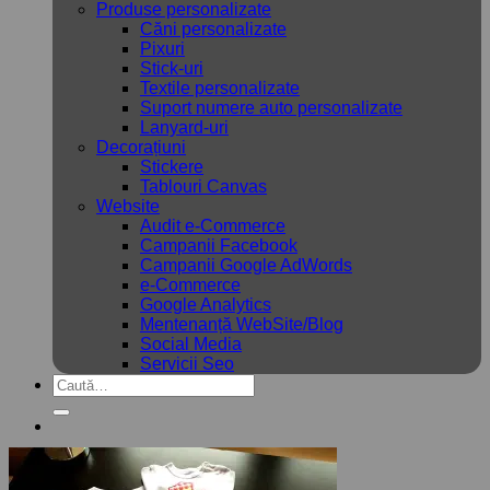
Produse personalizate
Căni personalizate
Pixuri
Stick-uri
Textile personalizate
Suport numere auto personalizate
Lanyard-uri
Decorațiuni
Stickere
Tablouri Canvas
Website
Audit e-Commerce
Campanii Facebook
Campanii Google AdWords
e-Commerce
Google Analytics
Mentenanță WebSite/Blog
Social Media
Servicii Seo
Caută
după: