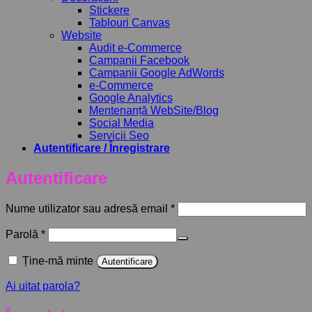
Stickere
Tablouri Canvas
Website
Audit e-Commerce
Campanii Facebook
Campanii Google AdWords
e-Commerce
Google Analytics
Mentenanță WebSite/Blog
Social Media
Servicii Seo
Autentificare / Înregistrare
Autentificare
Obligatoriu
Nume utilizator sau adresă email
*
Obligatoriu
Parolă
*
Ține-mă minte
Autentificare
Ai uitat parola?