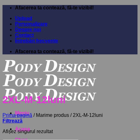
Sari
Afacerea ta contează, fă-te vizibil!
la
Upload
conținut
Personalizare
Despre noi
Contact
Întrebări frecvente
Afacerea ta contează, fă-te vizibil!
2XL-M-12luni
Meniu
Prima pagină
/
Marime produs
/
2XL-M-12luni
Filtrează
Acasa
Afișez singurul rezultat
Shop