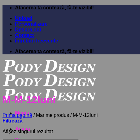
Sari
Afacerea ta contează, fă-te vizibil!
la
Upload
conținut
Personalizare
Despre noi
Contact
Întrebări frecvente
Afacerea ta contează, fă-te vizibil!
M-M-12luni
Meniu
Prima pagină
/
Marime produs
/
M-M-12luni
Filtrează
Acasa
Afișez singurul rezultat
Shop