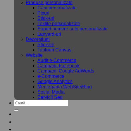
Produse personalizate
Căni personalizate
Pixuri
Stick-uri
Textile personalizate
Suport numere auto personalizate
Lanyard-uri
Decorațiuni
Stickere
Tablouri Canvas
Website
Audit e-Commerce
Campanii Facebook
Campanii Google AdWords
e-Commerce
Google Analytics
Mentenanță WebSite/Blog
Social Media
Servicii Seo
Caută
după: