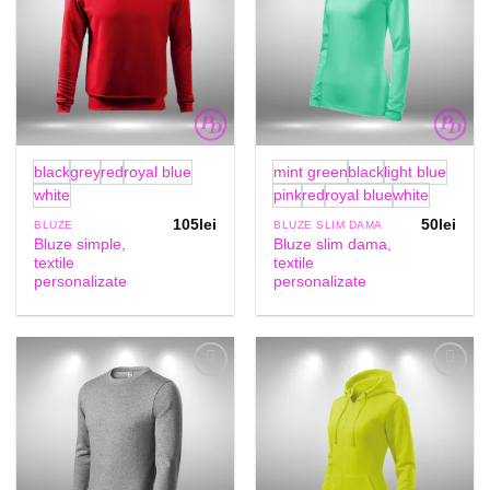
black
grey
red
royal blue
mint green
black
light blue
white
pink
red
royal blue
white
105
lei
50
lei
BLUZE
BLUZE SLIM DAMA
Bluze simple,
Bluze slim dama,
textile
textile
personalizate
personalizate
Add to
Add to
Wishlist
Wishlist