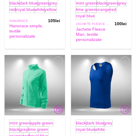
black
dark blue
green
grey
mint green
black
green
grey
red
royal blue
white
yellow
lime green
orange
red
royal blue
105
lei
HANORACE
100
lei
JACHETE FLEECE MAN
Hanorace simple,
Jachete Fleece
textile
Man, textile
personalizate
personalizate
Add to
Add to
Wishlist
Wishlist
mint green
apple green
black
dark blue
grey
black
grey
lime green
royal blue
white
orange
red
royal blue