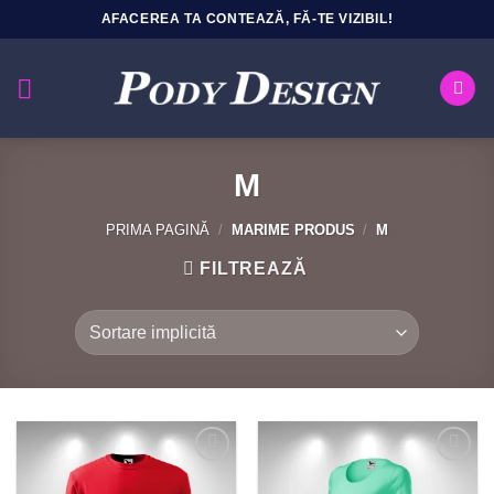
Sari
AFACEREA TA CONTEAZĂ, FĂ-TE VIZIBIL!
la
conținut
M
PRIMA PAGINĂ
/
MARIME PRODUS
/
M
FILTREAZĂ
Add to
Add to
Wishlist
Wishlist