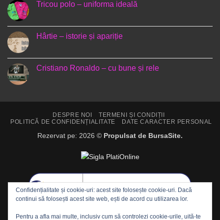
Căni
Tricou polo – uniforma ideală
de
Crăciun
Niciun
comentariu
la
Tricou
Hârtie – istorie și apariție
polo
–
Niciun
uniforma
comentariu
ideală
la
Hârtie
Cristiano Ronaldo – cu bune și rele
–
istorie
Niciun
și
comentariu
apariție
la
Cristiano
Ronaldo
–
DESPRE NOI
TERMENI ȘI CONDIȚII
cu
POLITICĂ DE CONFIDENȚIALITATE
DATE CARACTER PERSONAL
bune
și
Rezervat pe: 2026 ©
Propulsat de BursaSite.
rele
Confidențialitate și cookie-uri: acest site folosește cookie-uri. Dacă
continui să folosești acest site web, ești de acord cu utilizarea lor.
Pentru a afla mai multe, inclusiv cum să controlezi cookie-urile, uită-te