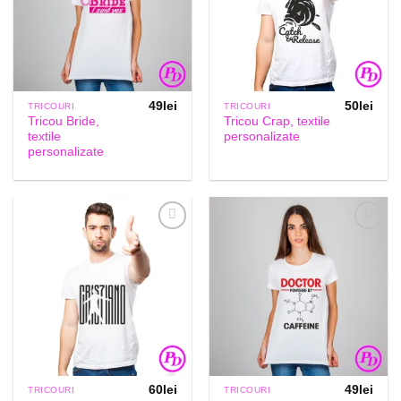
49
lei
50
lei
TRICOURI
TRICOURI
Tricou Bride,
Tricou Crap, textile
textile
personalizate
personalizate
Add to
Add to
Wishlist
Wishlist
60
lei
49
lei
TRICOURI
TRICOURI