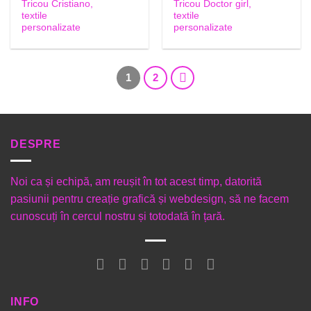
Tricou Cristiano,
Tricou Doctor girl,
textile
textile
personalizate
personalizate
1
2
DESPRE
Noi ca și echipă, am reușit în tot acest timp, datorită
pasiunii pentru creație grafică și webdesign, să ne facem
cunoscuți în cercul nostru și totodată în țară.
INFO