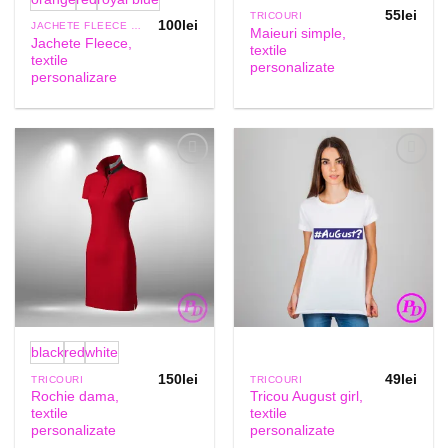
55
lei
TRICOURI
100
lei
JACHETE FLEECE DAMA
Maieuri simple,
Jachete Fleece,
textile
textile
personalizate
personalizare
Add to
Add to
Wishlist
Wishlist
black
red
white
150
lei
49
lei
TRICOURI
TRICOURI
Rochie dama,
Tricou August girl,
textile
textile
personalizate
personalizate