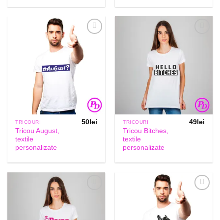
Add to
Add to
Wishlist
Wishlist
50
lei
49
lei
TRICOURI
TRICOURI
Tricou August,
Tricou Bitches,
textile
textile
personalizate
personalizate
Add to
Add to
Wishlist
Wishlist