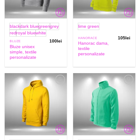
black
dark blue
green
grey
lime green
red
royal blue
white
105
lei
HANORACE
100
lei
BLUZE
Hanorac dama,
Bluze unisex
textile
simple, textile
personalizate
personalizate
Add to
Add to
Wishlist
Wishlist