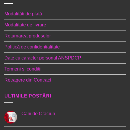
Modalități de plată
Modalitate de livrare
Returnarea produselor
Politică de confidențialitate
Date cu caracter personal ANSPDCP
Termeni și condiții
Retragere din Contract
ULTIMILE POSTĂRI
Căni de Crăciun
Niciun
comentariu
la