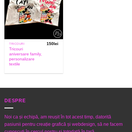
150
lei
TRICOURI
Tricouri
aniversare family,
personalizare
textile
DESPRE
Noi ca și echipă, am reușit în tot acest timp, datorită
pasiunii pentru creație grafică și webdesign, să ne facem
cunoscuți în cercul nostru și totodată în țară.