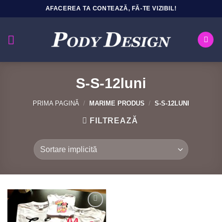
Sari
AFACEREA TA CONTEAZĂ, FĂ-TE VIZIBIL!
la
conținut
S-S-12luni
PRIMA PAGINĂ
/
MARIME PRODUS
/
S-S-12LUNI
FILTREAZĂ
Add to
Wishlist