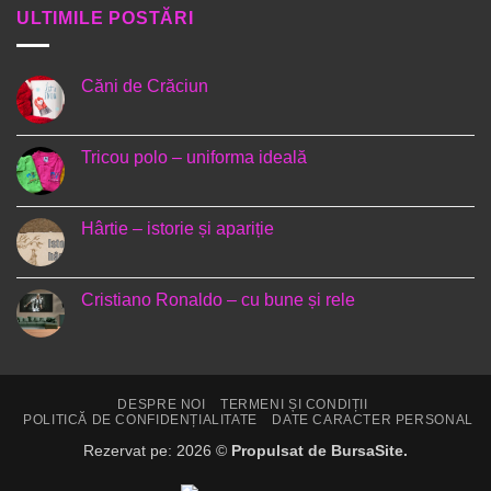
ULTIMILE POSTĂRI
Căni de Crăciun
Niciun
comentariu
la
Căni
Tricou polo – uniforma ideală
de
Crăciun
Niciun
comentariu
la
Tricou
Hârtie – istorie și apariție
polo
–
Niciun
uniforma
comentariu
ideală
la
Hârtie
Cristiano Ronaldo – cu bune și rele
–
istorie
Niciun
și
comentariu
apariție
la
Cristiano
Ronaldo
–
DESPRE NOI
TERMENI ȘI CONDIȚII
cu
POLITICĂ DE CONFIDENȚIALITATE
DATE CARACTER PERSONAL
bune
și
Rezervat pe: 2026 ©
Propulsat de BursaSite.
rele