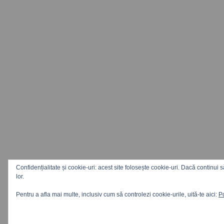
Confidențialitate și cookie-uri: acest site folosește cookie-uri. Dacă continui s
lor.
Pentru a afla mai multe, inclusiv cum să controlezi cookie-urile, uită-te aici:
Po