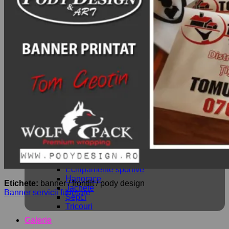
Cadouri
Brelocuri
Căni personalizate
Decoratiuni
Tablouri A4
Tablouri Canvas
Panou stradal
Lumânări parfumate
Papetărie
Cărți de vizită
Flyere
Pliante
Semne carte
Textile
Bluze
Caciuli
Cagule
Echipamente sportive
Hanorace
Etichete:
banner / frontlit / pody design
Jachete
Banner servicii funerare
Șepci
Tricouri
Galerie