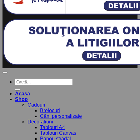
Caută
după:
Acasa
Shop
Cadouri
Brelocuri
Căni personalizate
Decoratiuni
Tablouri A4
Tablouri Canvas
Panou stradal