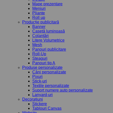
Mape prezentare
Meniuri
Pliante
Roll up
Producție publicitară
Banner
Casetă luminoasă
Colantări
Litere Volumetrice
Mesh
Panouri publicitare
Roll-Up
Steaguri
Panouri tip A
Produse personalizate
Căni personalizate
Pixuri
Stick-uri
Textile personalizate
Suport numere auto personalizate
Lanyard-uri
Decorațiuni
Stickere
Tablouri Canvas
Website