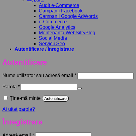
Audit e-Commerce
Campanii Facebook
Campanii Google AdWords
e-Commerce
Google Analytics
Mentenanță WebSite/Blog
Social Media
Servicii Seo
Autentificare / Înregistrare
Autentificare
Obligatoriu
Nume utilizator sau adresă email
*
Obligatoriu
Parolă
*
Ține-mă minte
Autentificare
Ai uitat parola?
Înregistrare
Obligatoriu
Adresă email
*