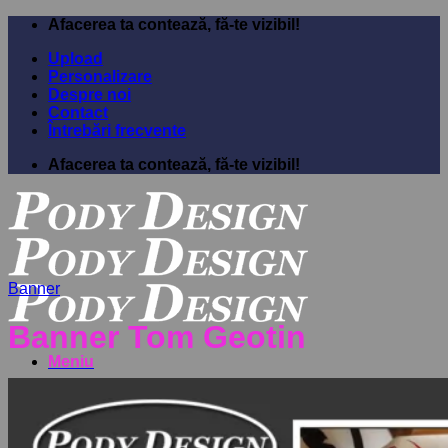
Sari
Afacerea ta contează, fă-te vizibil!
la
Upload
conținut
Personalizare
Despre noi
Contact
Întrebări frecvente
Afacerea ta contează, fă-te vizibil!
Banner
Banner Tom Geotin
Meniu
Acasa
Shop