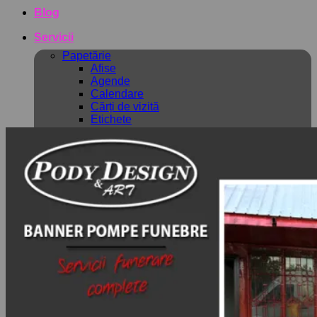
Blog
Servicii
Papetărie
Afișe
Agende
Calendare
Cărți de vizită
Etichete
Invitații
Mape prezentare
Meniuri
Pliante
Roll up
Producție publicitară
Banner
Casetă luminoasă
Colantări
Litere Volumetrice
Mesh
Panouri publicitare
Roll-Up
Steaguri
Panouri tip A