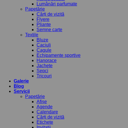
Lumânări parfumate
Papetărie
Cărți de vizită
Flyere
Pliante
Semne carte
Textile
Bluze
Caciuli
Cagule
Echipamente sportive
Hanorace
Jachete
Șepci
Tricouri
Galerie
Blog
Servicii
Papetărie
Afișe
Agende
Calendare
Cărți de vizită
Etichete
Invitații