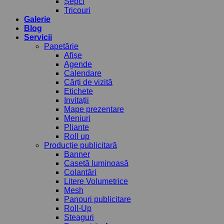
Șepci
Tricouri
Galerie
Blog
Servicii
Papetărie
Afișe
Agende
Calendare
Cărți de vizită
Etichete
Invitații
Mape prezentare
Meniuri
Pliante
Roll up
Producție publicitară
Banner
Casetă luminoasă
Colantări
Litere Volumetrice
Mesh
Panouri publicitare
Roll-Up
Steaguri