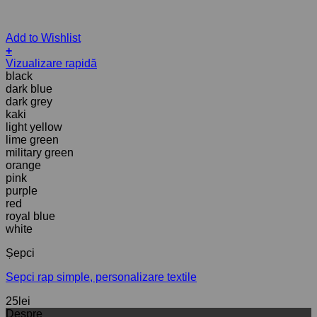
Add to Wishlist
+
Acest
Vizualizare rapidă
produs
black
are
dark blue
mai
dark grey
multe
kaki
variații.
light yellow
Opțiunile
lime green
pot
military green
fi
orange
alese
pink
în
purple
pagina
red
produsului.
royal blue
white
Șepci
Sepci rap simple, personalizare textile
25
lei
Despre