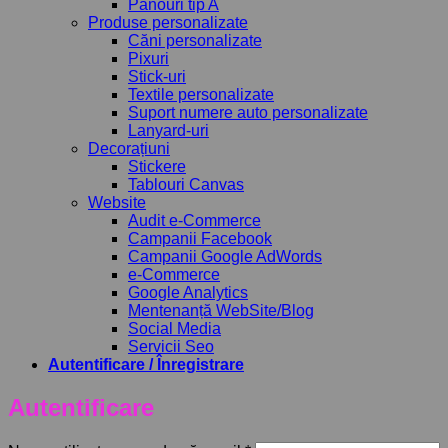
Panouri tip A
Produse personalizate
Căni personalizate
Pixuri
Stick-uri
Textile personalizate
Suport numere auto personalizate
Lanyard-uri
Decorațiuni
Stickere
Tablouri Canvas
Website
Audit e-Commerce
Campanii Facebook
Campanii Google AdWords
e-Commerce
Google Analytics
Mentenanță WebSite/Blog
Social Media
Servicii Seo
Autentificare / Înregistrare
Autentificare