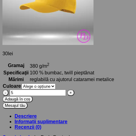
30
lei
2
Gramaj
380 g/m
Specificaţii
100 % bumbac, twill pieptănat
Mărimi
reglabilă cu ajutorul cataramei metalice
Culoare
Cantitate
Șepci
Adaugă în coș
simple
by
Pody
Descriere
Design,
Informații suplimentare
productie
Recenzii (0)
publicitare