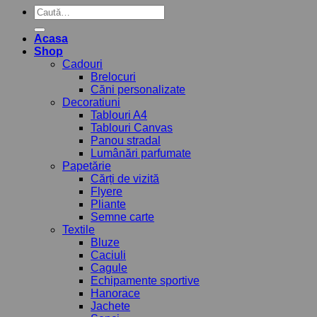
Caută
după:
Acasa
Shop
Cadouri
Brelocuri
Căni personalizate
Decoratiuni
Tablouri A4
Tablouri Canvas
Panou stradal
Lumânări parfumate
Papetărie
Cărți de vizită
Flyere
Pliante
Semne carte
Textile
Bluze
Caciuli
Cagule
Echipamente sportive
Hanorace
Jachete