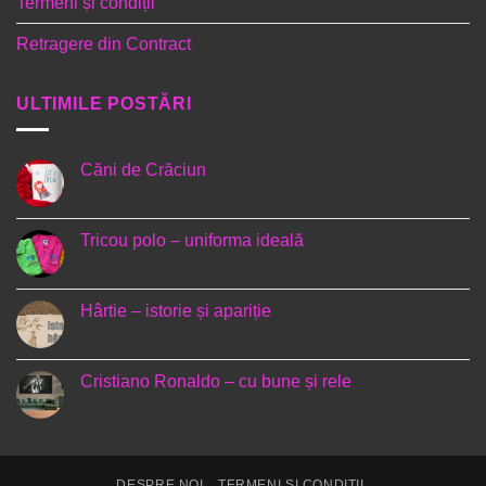
Termeni și condiții
Retragere din Contract
ULTIMILE POSTĂRI
Căni de Crăciun
Niciun
comentariu
la
Căni
Tricou polo – uniforma ideală
de
Crăciun
Niciun
comentariu
la
Tricou
Hârtie – istorie și apariție
polo
–
Niciun
uniforma
comentariu
ideală
la
Hârtie
Cristiano Ronaldo – cu bune și rele
–
istorie
Niciun
și
comentariu
apariție
la
Cristiano
Ronaldo
–
DESPRE NOI
TERMENI ȘI CONDIȚII