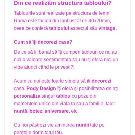
Din ce realizăm structura tabloului?
Tablourile sunt realizate pe structura de lemn.
Rama este făcută din lanț uscat de 40x20mm,
ceea ce conferă
tabloului
aspectul său
vintage.
Cum să îți decorezi casa?
De ce să fii banal să îți cumperi tablouri ce nu au
nici o valoare sentimentala sau nu-ți oferă nici un
vibe atunci când le privești?!
Acum cu noi este foarte simplu să îți
decorezi
casa.
Pody Design
îți oferă și posibilitatea de ați
personaliza
singur
tablou
cu poze din
momentele unice din viața ta sau a familiei tale:
nuntă
,
botez
,
aniversare
, etc.
Cu noi păstrezi vie amintirea
nunții
tale pe
peretele dormitorul tău.